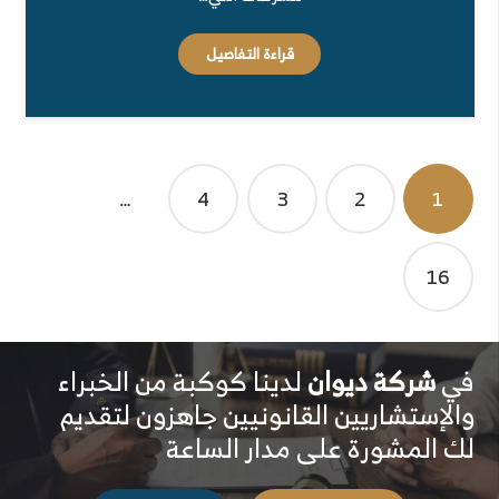
قراءة التفاصيل
تصفّح
…
4
3
2
1
المقالات
16
في
شركة ديوان
لدينا كوكبة من الخبراء
والإستشاريين القانونيين جاهزون لتقديم
لك المشورة على مدار الساعة