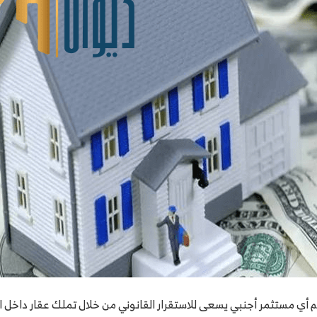
هم أي مستثمر أجنبي يسعى للاستقرار القانوني من خلال تملك عقار داخل