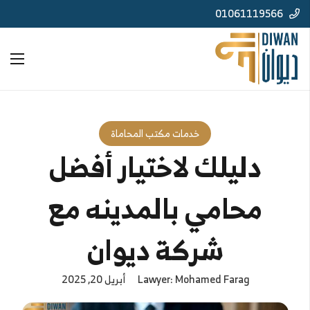
01061119566
خدمات مكتب المحاماة
دليلك لاختيار أفضل
محامي بالمدينه مع
شركة ديوان
Lawyer: Mohamed Farag
أبريل 20, 2025