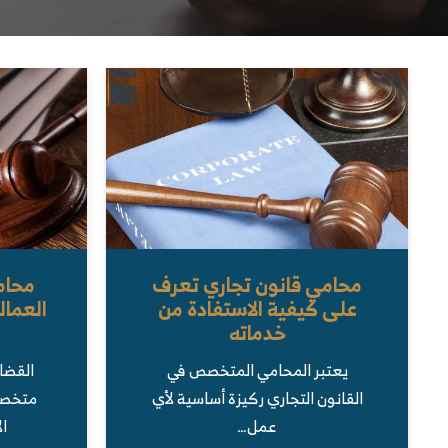
محامي قانون تجاري تعرف
محام
على كيفية الاستفادة من
العمال
خدماته
يعتبر المحامي المتخصص في
القضا
القانون التجاري ركيزة أساسية لأي
متخصص
عمل…
ال