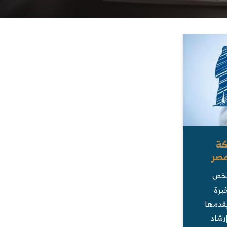
كة
مصر
شخص
برة
يقدمها
رشاد